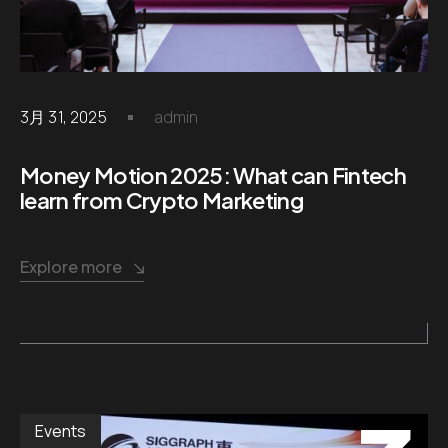
Careers
info@inte
.05 /
Follow us
Contact
.06 /
3月 31, 2025
admin
us
Money Motion 2025: What can Fintech
日
learn from Crypto Marketing
.07 /
本
Explore more
語
English
.08 /
Events