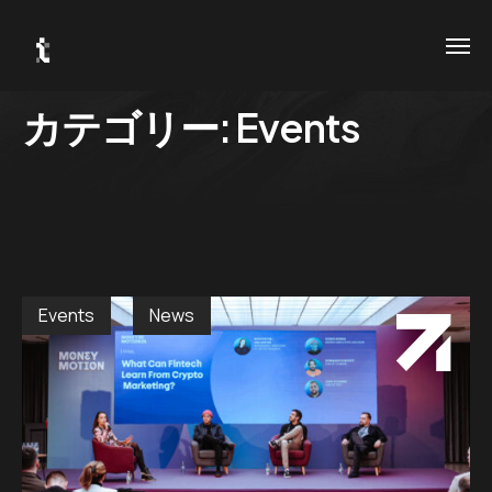
カテゴリー:
Events
Home
お問い合
.01 /
わせ
About
.02 /
電話番号
us
03-
Events
News
6281-
Services
.03 /
9447
News
.04 /
メールア
ドレス